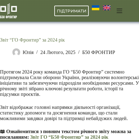
Перейти
до
ПІДТРИМАТИ
вмісту
Звіт “ГО Фронтир” за 2024 рік
Юлія
24 Лютого, 2025
Б50 ФРОНТИР
Протягом 2024 року команда ГО “Б50 Фронтир” системно
підтримувала Сили оборони України, реалізовуючи волонтерські
ініціативи та забезпечуючи підрозділи необхідними ресурсами. У
річному звіті зібрано ключові результати роботи, історії та
підсумки проєктів.
Звіт відображає головні напрямки діяльності організації,
статистику допомоги та досягнення команди, що стали
можливими завдяки довірі та підтримці небайдужих людей.
📖 Ознайомитися з повним текстом річного звіту можна за
посиланням:
Звіт ГО “Б50 Фронтир” за 2024 рік