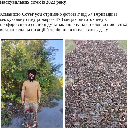
маскувальних сіток із 2022 року.
Командою
Cover you
отримано фотозвіт від
57-ї бригади
за
маскувальну сітку розміром 4×8 метрів, виготовлену з
перфорованого спанбонду та закріплену на сітковій основі: сітка
встановлена на позиції й успішно виконує свою задачу.