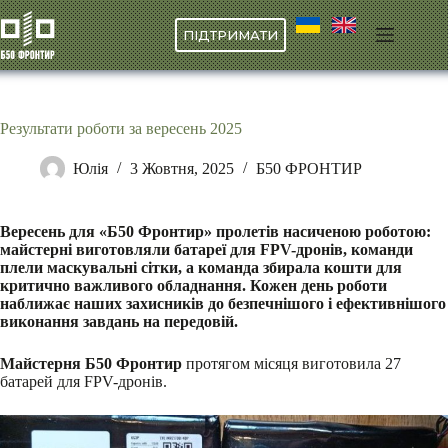
Перейти
до
ПІДТРИМАТИ
вмісту
Результати роботи за вересень 2025
Юлія
3 Жовтня, 2025
Б50 ФРОНТИР
Вересень для «Б50 Фронтир» пролетів насиченою роботою:
майстерні виготовляли батареї для FPV-дронів, команди
плели маскувальні сітки, а команда збирала кошти для
критично важливого обладнання. Кожен день роботи
наближає наших захисників до безпечнішого і ефективнішого
виконання завдань на передовій.
Майстерня Б50 Фронтир
протягом місяця виготовила 27
батарей для FPV-дронів.