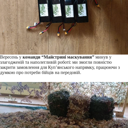
Вересень у
команди “Майстрині маскування”
минув у
злагодженій та наполегливій роботі: ми змогли повністю
закрити замовлення для Куп’янського напрямку, працюючи з
думкою про потреби бійців на передовій.