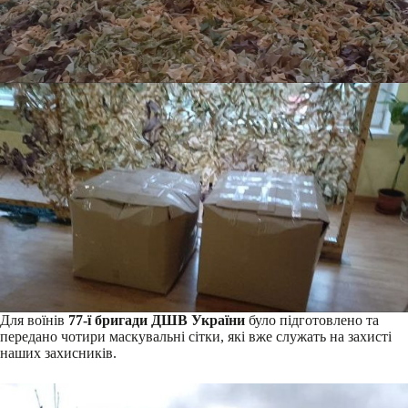
Для воїнів
77-ї бригади ДШВ України
було підготовлено та
передано чотири маскувальні сітки, які вже служать на захисті
наших захисників.