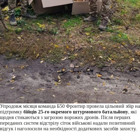
Упродовж місяця команда Б50 Фронтир провела цільовий збір на
підтримку
бійців 25-го окремого штурмового батальйону
, які
щодня стикаються з загрозою ворожих дронів. Після перших
переданих систем відстрілу сіток військові надали позитивний
відгук і наголосили на необхідності додаткових засобів захисту.