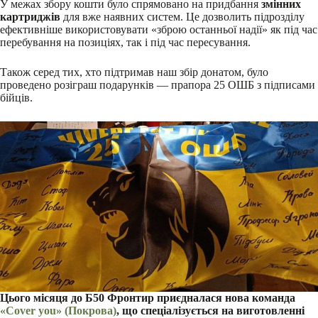
У межах збору кошти було спрямовано на придбання
змінних
картриджів
для вже наявних систем. Це дозволить підрозділу
ефективніше використовувати «зброю останньої надії» як під час
перебування на позиціях, так і під час пересування.
Також серед тих, хто підтримав наш збір донатом, було
проведено розіграш подарунків — прапора 25 ОШБ з підписами
бійців.
Цього місяця до Б50 Фронтир приєдналася нова команда
«Cover you» (Покрова)
, що спеціалізується на виготовленні